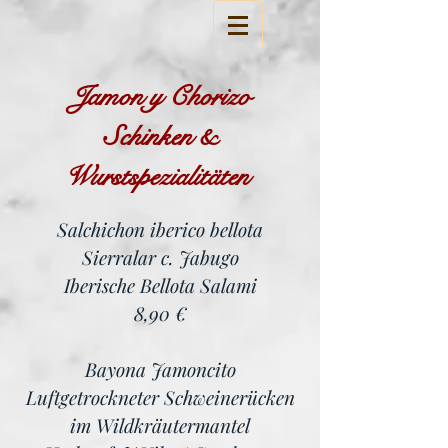
Jamon y Chorizo
Schinken &
Wurstspezialitäten
Salchichon iberico bellota
Sierralar c. Jabugo
Iberische Bellota Salami
8,90 €
Bayona Jamoncito
Luftgetrockneter Schweinerücken
im Wildkräutermantel